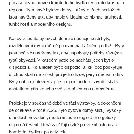
přináší novou úroveň komfortního bydlení v tomto krásném
regionu. Tyto nové bytové domy, každý o třech podlažích,
jsou navrženy tak, aby nabídly ideální kombinaci útulnosti,
funkčnosti a moderního designu.
Každý z těchto bytových domů disponuje šesti byty,
rozdělenými rovnoměrně po dvou na každém podlaží. Byty
jsou pečlivě navrženy tak, aby uspokojily potřeby různých
typů obyvatel. V každém patře se nachází jeden byt o
dispozici 1+kk a jeden byt o dispozici 3+kk, což poskytuje
širokou škálu možností pro jednotlivce, páry i menší rodiny.
Byty nabízejí otevřený prostor pro moderní životní styl s
dostatkem přirozeného světla a příjemnou atmosférou.
Projekt je v současné době ve fázi výstavby, a dokončení
se očekává v roce 2026. Tyto bytové domy slibují vysoký
standard provedení, moderní technologie a energeticky
úsporná řešení, která zajišťují nízké provozní náklady a
komfortní bydlení po celý rok.