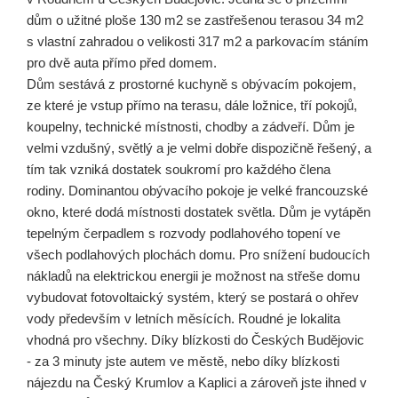
dům o užitné ploše 130 m2 se zastřešenou terasou 34 m2
s vlastní zahradou o velikosti 317 m2 a parkovacím stáním
pro dvě auta přímo před domem.
Dům sestává z prostorné kuchyně s obývacím pokojem,
ze které je vstup přímo na terasu, dále ložnice, tří pokojů,
koupelny, technické místnosti, chodby a zádveří. Dům je
velmi vzdušný, světlý a je velmi dobře dispozičně řešený, a
tím tak vzniká dostatek soukromí pro každého člena
rodiny. Dominantou obývacího pokoje je velké francouzské
okno, které dodá místnosti dostatek světla. Dům je vytápěn
tepelným čerpadlem s rozvody podlahového topení ve
všech podlahových plochách domu. Pro snížení budoucích
nákladů na elektrickou energii je možnost na střeše domu
vybudovat fotovoltaický systém, který se postará o ohřev
vody především v letních měsících. Roudné je lokalita
vhodná pro všechny. Díky blízkosti do Českých Budějovic
- za 3 minuty jste autem ve městě, nebo díky blízkosti
nájezdu na Český Krumlov a Kaplici a zároveň jste ihned v