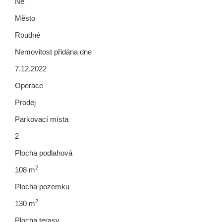
Ne
Město
Roudné
Nemovitost přidána dne
7.12.2022
Operace
Prodej
Parkovací místa
2
Plocha podlahová
2
108 m
Plocha pozemku
2
130 m
Plocha terasy