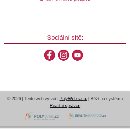
Sociální sítě:
© 2026 | Tento web vytvořil
PolyWeb s.r.o.
| Běží na systému
Realitní správce