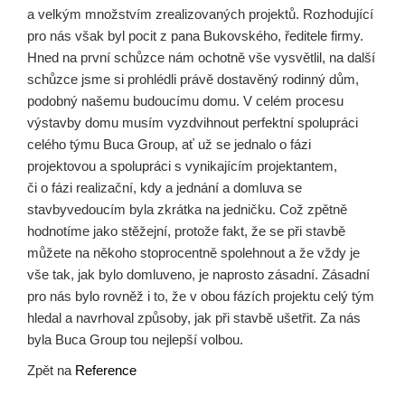
a velkým množstvím zrealizovaných projektů. Rozhodující
pro nás však byl pocit z pana Bukovského, ředitele firmy.
Hned na první schůzce nám ochotně vše vysvětlil, na další
schůzce jsme si prohlédli právě dostavěný rodinný dům,
podobný našemu budoucímu domu. V celém procesu
výstavby domu musím vyzdvihnout perfektní spolupráci
celého týmu Buca Group, ať už se jednalo o fázi
projektovou a spolupráci s vynikajícím projektantem,
či o fázi realizační, kdy a jednání a domluva se
stavbyvedoucím byla zkrátka na jedničku. Což zpětně
hodnotíme jako stěžejní, protože fakt, že se při stavbě
můžete na někoho stoprocentně spolehnout a že vždy je
vše tak, jak bylo domluveno, je naprosto zásadní. Zásadní
pro nás bylo rovněž i to, že v obou fázích projektu celý tým
hledal a navrhoval způsoby, jak při stavbě ušetřit. Za nás
byla Buca Group tou nejlepší volbou.
Zpět na
Reference