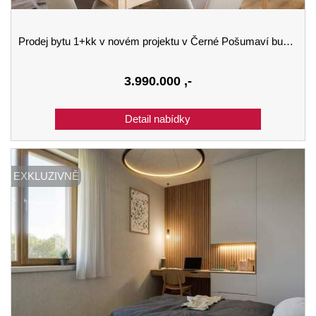
Prodej bytu 1+kk v novém projektu v Černé Pošumaví budova B 2.podlaží
3.990.000
,-
EXKLUZIVNĚ