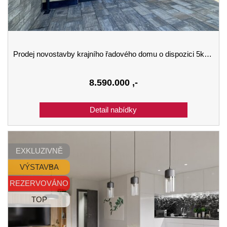
Prodej novostavby krajního řadového domu o dispozici 5kk a velikosti 144 m2 se zahradou v Kaplici
8.590.000
,-
EXKLUZIVNĚ
VÝSTAVBA
REZERVOVÁNO
TOP