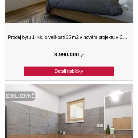
Prodej bytu 1+kk, o velikosti 35 m2 v novém projektu v Černé Pošumaví budova B 1.podlaží
3.990.000
,-
EXKLUZIVNĚ