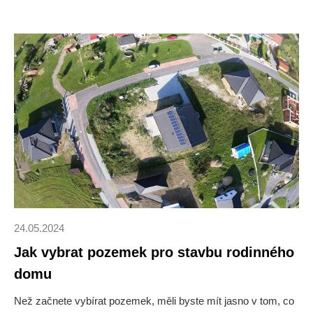
výstavbě těchto speciálních domů oproti klasickému domu?
Do karet typům těchto staveb hraje i to, že od roku 2025 by
mělo být vlastně nemožné postavit jinou novostavbu, od
standardně pasivních až po aktivní, které odevzdávají
přebytky energie zpátky do veřejné sítě.
24.05.2024
Jak vybrat pozemek pro stavbu rodinného
domu
Než začnete vybírat pozemek, měli byste mít jasno v tom, co