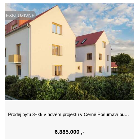
EXKLUZIVNĚ
Prodej bytu 3+kk v novém projektu v Černé Pošumaví budova A 1.podlaží
6.885.000
,-