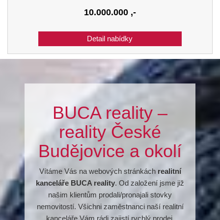
10.000.000
,-
BUCA reality –
reality České
Budějovice a okolí
Vítáme Vás na webových stránkách
realitní
kanceláře BUCA reality
. Od založení jsme již
našim klientům prodali/pronajali stovky
nemovitostí. Všichni zaměstnanci naší realitní
kanceláře Vám rádi zajistí rychlý prodej,