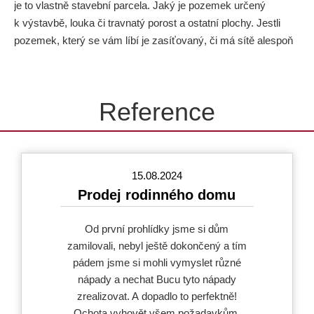
je to vlastně stavební parcela. Jaký je pozemek určený
k výstavbě, louka či travnatý porost a ostatní plochy. Jestli
pozemek, který se vám líbí je zasíťovaný, či má sítě alespoň
dostupné na její hranici.
Reference
03.06.2024
Pronájem bytu
Profesionální a rychlé jednání, jasné
vysvětlení a zodpovězení všech otázek
týkajících se provozu bytu
p.Dobrovolného mne opravdu udělalo
radost.