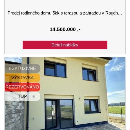
Prodej rodinného domu 5kk s terasou a zahradou v Roudném u Českých Budějovic
14.500.000
,-
EXKLUZIVNĚ
VÝSTAVBA
REZERVOVÁNO
TOP