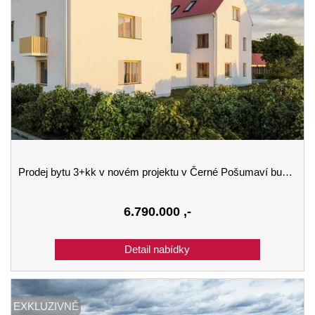
Prodej bytu 3+kk v novém projektu v Černé Pošumaví budova A 3.podlaží
6.790.000
,-
EXKLUZIVNĚ