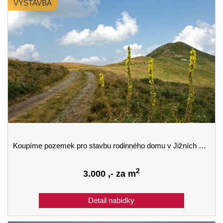
VÝSTAVBA
Koupíme pozemek pro stavbu rodinného domu v Jižních Čechách - lokalita nerozhoduje
2
3.000
,- za m