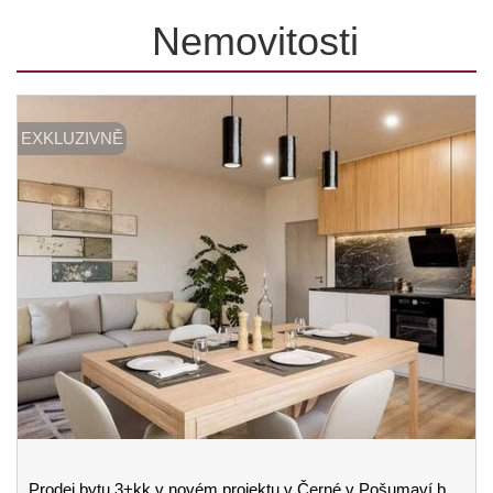
Nemovitosti
EXKLUZIVNĚ
Prodej bytu 3+kk v novém projektu v Černé v Pošumaví budova B 3.podlaží