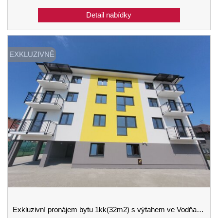
EXKLUZIVNĚ
Exkluzivní pronájem bytu 1kk(32m2) s výtahem ve Vodňanech v novém bytovém domě