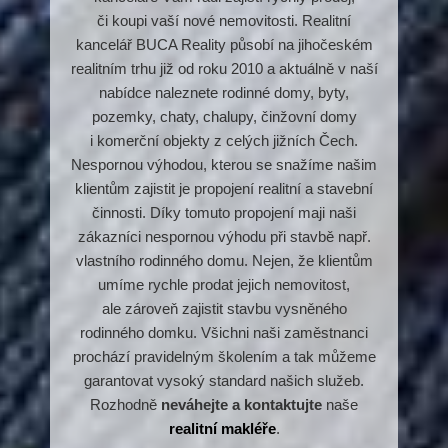
či koupi vaší nové nemovitosti. Realitní
kancelář BUCA Reality působí na jihočeském
realitním trhu již od roku 2010 a aktuálně v naší
nabídce naleznete rodinné domy, byty,
pozemky, chaty, chalupy, činžovní domy
i komerční objekty z celých jižních Čech.
Nespornou výhodou, kterou se snažíme našim
klientům zajistit je propojení realitní a stavební
činnosti. Díky tomuto propojení maji naši
zákazníci nespornou výhodu při stavbě např.
vlastního rodinného domu. Nejen, že klientům
umíme rychle prodat jejich nemovitost,
ale zároveň zajistit stavbu vysněného
rodinného domku. Všichni naši zaměstnanci
prochází pravidelným školením a tak můžeme
garantovat vysoký standard našich služeb.
Rozhodně
neváhejte a kontaktujte
naše
realitní makléře
.