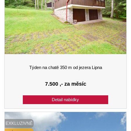
Týden na chatě 350 m od jezera Lipna
7.500
,- za měsíc
EXKLUZIVNĚ