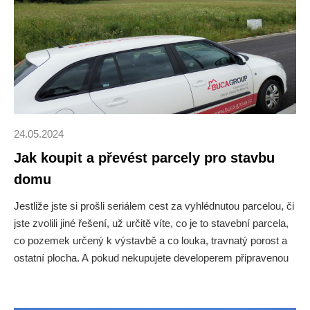
24.05.2024
Jak koupit a převést parcely pro stavbu
domu
Jestliže jste si prošli seriálem cest za vyhlédnutou parcelou, či
jste zvolili jiné řešení, už určitě víte, co je to stavební parcela,
co pozemek určený k výstavbě a co louka, travnatý porost a
ostatní plocha. A pokud nekupujete developerem připravenou
parcelu včetně vybudovaných sítí a komunikací, určitě už také
znáte právě své možnosti připojení k sítím a víte, jak se na
svou parcelu vůbec dostanete.