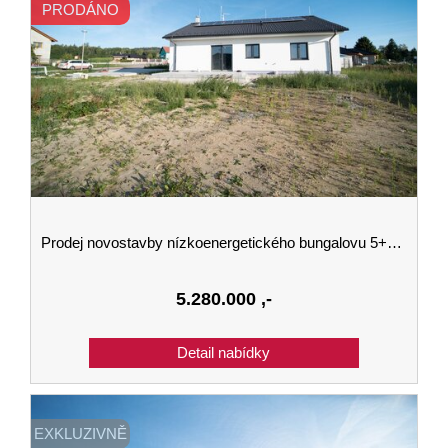
PRODÁNO
Prodej novostavby nízkoenergetického bungalovu 5+KK v Kaplici 143 m2 na pozemku 794 m2.
5.280.000
,-
EXKLUZIVNĚ