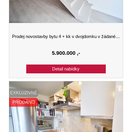
Prodej novostavby bytu 4 + kk v dvojdomku v žádané čtvrti na Kodetce - Hlincova Hora
5.900.000
,-
EXKLUZIVNĚ
PRODÁNO