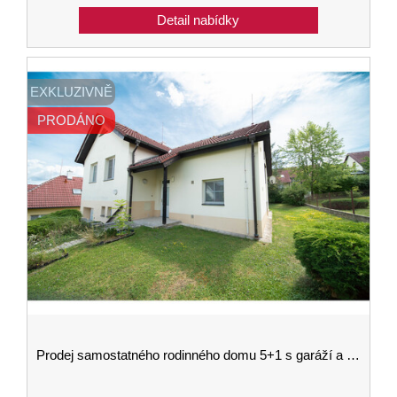
EXKLUZIVNĚ
PRODÁNO
Prodej samostatného rodinného domu 5+1 s garáží a zahradou o rozloze 539 m2 v Hluboké nad Vltavou