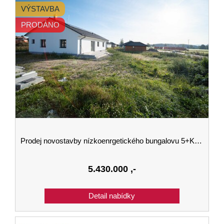
VÝSTAVBA
PRODÁNO
Prodej novostavby nízkoenrgetického bungalovu 5+KK v Kaplici 143 m2 na pozemku 886 m2.
5.430.000
,-