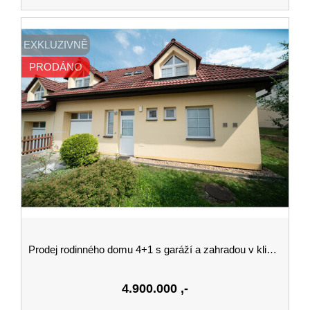
EXKLUZIVNĚ
PRODÁNO
Prodej rodinného domu 4+1 s garáží a zahradou v klidné lokalitě v Hluboké nad Vltavou
4.900.000
,-