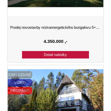
Prodej novostavby nízkoenergetického bungalovu 5+KK v Kaplici 143 m2 na pozemku 1000 m2.
4.350.000
,-
EXKLUZIVNĚ
VIDEO
PRODÁNO