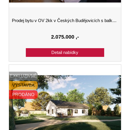
Prodej bytu v OV 2kk v Českých Budějovicích s balkónem v ulici Papírenská
2.075.000
,-
EXKLUZIVNĚ
VÝSTAVBA
PRODÁNO