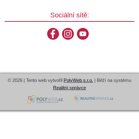
Sociální sítě:
© 2026 | Tento web vytvořil
PolyWeb s.r.o.
| Běží na systému
Realitní správce