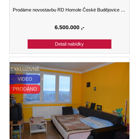
Prodáme novostavbu RD Homole České Budějovice v ulici Polní o velikosti 211 m2
6.500.000
,-
EXKLUZIVNĚ
VIDEO
PRODÁNO