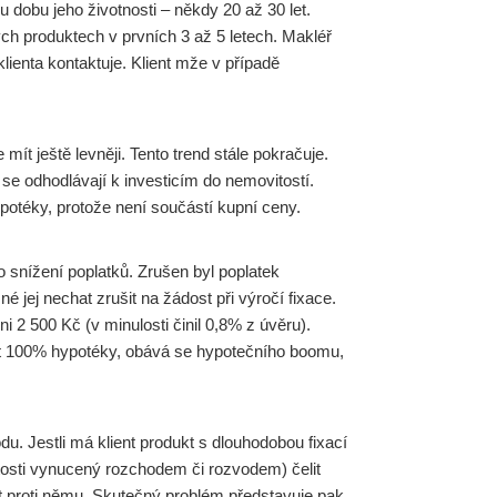
 dobu jeho životnosti – někdy 20 až 30 let.
ch produktech v prvních 3 až 5 letech. Makléř
ienta kontaktuje. Klient mže v případě
t ještě levněji. Tento trend stále pokračuje.
se odhodlávají k investicím do nemovitostí.
ypotéky, protože není součástí kupní ceny.
o snížení poplatků. Zrušen byl poplatek
 jej nechat zrušit na žádost při výročí fixace.
 2 500 Kč (v minulosti činil 0,8% z úvěru).
ušit 100% hypotéky, obává se hypotečního boomu,
u. Jestli má klient produkt s dlouhodobou fixací
osti vynucený rozchodem či rozvodem) čelit
it proti němu. Skutečný problém představuje pak