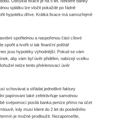
dobu. Obvyklá fixace je na 5 let. Některé banky
nou splátku lze vložit pokaždé po řádně
mořit hypotéku dříve. Krátká fixace má samozřejmě
avební spořitelnou a naspořenou část cílové
pořit a tvořit si tak finanční polštář
 Dnes jsou hypotéky výhodnější. Pokud se vám
nek, aby vám byl úvěr přidělen, nabízejí vcelku
. Bohužel nelze tento překlenovací úvěr
sí schovávat a střádat jednotlivé faktury
ní papírovaní také zefektivňuje samotnou
 stavbě svépomocí posílá banka peníze přímo na účet
louvě, kdy musí klient do 2 let do posledního
o termín je možné prodloužit. Nezapomeňte,