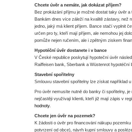
Chcete úvěr a nemáte, jak dokázat příjem?
Bez prokázání příjmu je možné dostat taky úvěr a 
Bankám dnes více záleží na kvalitě zástavy, než
jedno, jaký má klient příjem. Bance stačí vyplnit
určen pro ty, kteří mají příjem, ale nemohou jej dol
pomůže nejen ručením, ale i zpětným ziskem finan
Hypotéční úvěr dostanete i v bance
V České republice poskytují hypoteční úvěr násl
Raiffeisen bank, Sberbank a Wüstenrot hypotéční 
Stavební spořitelny
Smlouvu stavební spořitelny lze získat například 
Pro úvěr nemusíte nutně do banky či spořitelny, je
nejčastěji využívají klienti, kteří již mají zápis v
hodnoty
.
Chcete jen úvěr na pozemek?
K žádosti o úvěr pro financování nákupu pozemku 
potvrzení od obce), návrh kupní smlouvy a posléze