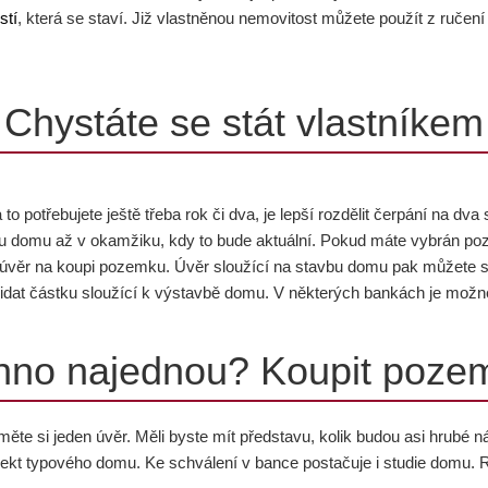
stí
, která se staví. Již vlastněnou nemovitost můžete použít z ručení
Chystáte se stát vlastníkem
to potřebujete ještě třeba rok či dva, je lepší rozdělit čerpání na d
u domu až v okamžiku, kdy to bude aktuální. Pokud máte vybrán poze
 o úvěr na koupi pozemku. Úvěr sloužící na stavbu domu pak můžete se
dat částku sloužící k výstavbě domu. V některých bankách je možné 
hno najednou? Koupit poze
ěte si jeden úvěr. Měli byste mít představu, kolik budou asi hrubé 
ekt typového domu. Ke schválení v bance postačuje i studie domu. 