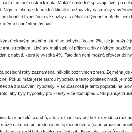
inančními možnostmi klienta. Makléř následně spravuje úvěr po celou
í. Nejvíce přichází k makléři klienti s požadavky na změny v úvěrový
 mu končící fixaci úrokové sazby a s několika týdenním předstihem kl
k jinému finančnímu ústavu.
zkým úrokovým sazbám, které se pohybují kolem 2%, ale je možné je mí
rhu s realitami. Lidé tak mají stabilní příjem a díky nízkým sazbám 
. daň z nabytí, která je vysoká 4%. Tato daň není možná převést do h
 za poslední roky zaznamenal několik pozitivních změn. Zejména jde 
ě. Pokud máte ještě starou hypotéku a tento poplatek hradí, je možné
ek za zpracování hypotéky. V současnosti je tento poplatek na úrovni
proto, aby byly hypotéky pro klienty více dostupné. ČNB plánuje zr
zku manželů či druhů, a to v situaci kdy dojde k rozvodu či rozchod
 může nakonec při předčasném splacení úvěru (např. prodej nemovit
který si zvolil třeba kvůli speciální nabídkové akci, se může obrát