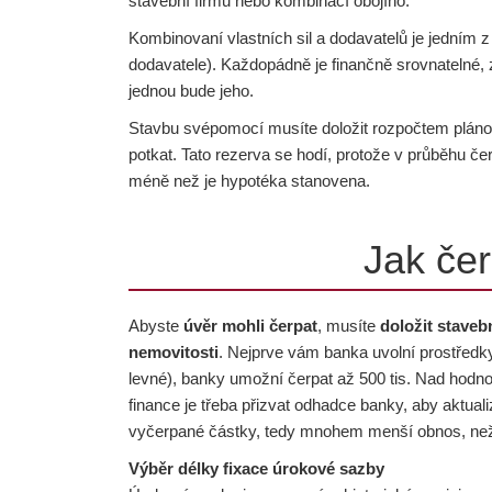
stavební firmu nebo kombinací obojího.
Kombinovaní vlastních sil a dodavatelů je jedním z n
dodavatele). Každopádně je finančně srovnatelné, zd
jednou bude jeho.
Stavbu svépomocí musíte doložit rozpočtem plánova
potkat. Tato rezerva se hodí, protože v průběhu č
méně než je hypotéka stanovena.
Jak če
Abyste
úvěr mohli čerpat
, musíte
doložit staveb
nemovitosti
. Nejprve vám banka uvolní prostředk
levné), banky umožní čerpat až 500 tis. Nad hodn
finance je třeba přizvat odhadce banky, aby aktuali
vyčerpané částky, tedy mnohem menší obnos, než je
Výběr délky fixace úrokové sazby