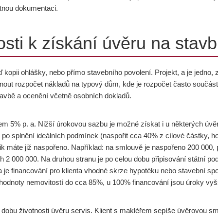
utnou dokumentaci.
osti k získání úvěru na sta
 kopii ohlášky, nebo přímo stavebního povolení. Projekt, a je jedno, 
nout rozpočet nákladů na typový dům, kde je rozpočet často součás
tavbě a ocenění včetně osobních dokladů.
em 5% p. a. Nižší úrokovou sazbu je možné získat i u některých úvěr
 po splnění ideálních podmínek (naspořit cca 40% z cílové částky, ho
lik máte již naspořeno. Například: na smlouvě je naspořeno 200 000, 
h 2 000 000. Na druhou stranu je po celou dobu připisování státní p
da je financování pro klienta vhodné skrze hypotéku nebo stavební spoře
é hodnoty nemovitostí do cca 85%, u 100% financování jsou úroky vyš
u dobu životnosti úvěru servis. Klient s makléřem sepíše úvěrovou sm