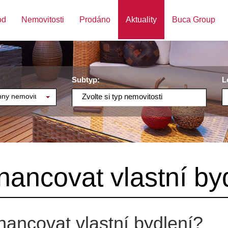
od
Nemovitosti
Prodáno
Aktuality
Buca Group
Subtyp:
L
ny nemovitosti
Zvolte si typ nemovitosti
inancovat vlastní by
inancovat vlastní bydlení?