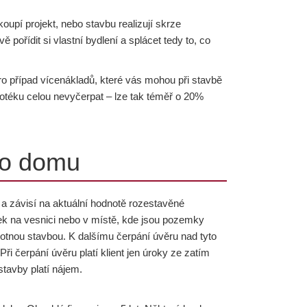
koupí projekt, nebo stavbu realizují skrze
pořídit si vlastní bydlení a splácet tedy to, co
ro případ vícenákladů, které vás mohou při stavbě
potéku celou nevyčerpat – lze tak téměř o 20%
ho domu
a závisí na aktuální hodnotě rozestavěné
ek na vesnici nebo v místě, kde jsou pozemky
tnou stavbou. K dalšímu čerpání úvěru nad tyto
ři čerpání úvěru platí klient jen úroky ze zatím
tavby platí nájem.