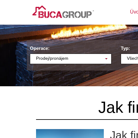
Úv
Operace:
Typ:
Prodej/pronájem
Všech
Jak f
Jak f