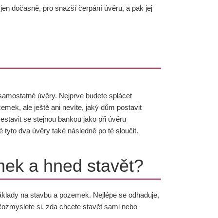
 jen dočasně, pro snazší čerpání úvěru, a pak jej
va samostatné úvěry. Nejprve budete splácet
mek, ale ještě ani nevíte, jaký dům postavit
stavit se stejnou bankou jako při úvěru
tyto dva úvěry také následně po té sloučit.
mek a hned stavět?
náklady na stavbu a pozemek. Nejlépe se odhaduje,
Rozmyslete si, zda chcete stavět sami nebo