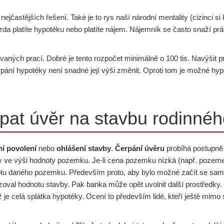
ejčastějších řešení. Také je to rys naší národní mentality (cizinci si 
a platíte hypotéku nebo platíte nájem. Nájemník se často snaží právě 
ných prací. Dobré je tento rozpočet minimálně o 100 tis. Navýšit p
erpání hypotéky není snadné její výši změnit. Oproti tom je možné hy
rpat úvěr na stavbu rodinné
ní povolení
nebo
ohlášení stavby
.
Čerpání úvěru
probíhá postupně 
y ve výši hodnoty pozemku. Je-li cena pozemku nízká (např. pozem
otu daného pozemku. Především proto, aby bylo možné začít se samo
zoval hodnotu stavby. Pak banka může opět uvolnit další prostředky. P
 celá splátka hypotéky. Ocení to především lidé, kteří ještě mimo s