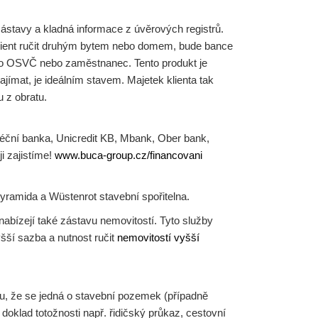
zástavy a kladná informace z úvěrových registrů.
klient ručit druhým bytem nebo domem, bude bance
jako OSVČ nebo zaměstnanec. Tento produkt je
najímat, je ideálním stavem. Majetek klienta tak
 z obratu.
éční banka, Unicredit KB, Mbank, Ober bank,
i zajistíme!
www.buca-group.cz/financovani
yramida a Wüstenrot stavební spořitelna.
nabízejí také zástavu nemovitostí. Tyto služby
vyšší sazba a nutnost ručit
nemovitostí vyšší
du, že se jedná o stavební pozemek (případně
oklad totožnosti např. řidičský průkaz, cestovní