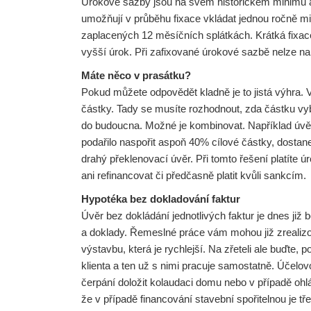
Úrokové sazby jsou na svém historickém minimu a s
umožňují v průběhu fixace vkládat jednou ročně m
zaplacených 12 měsíčních splátkách. Krátká fixace
vyšší úrok. Při zafixované úrokové sazbě nelze n
Máte něco v prasátku?
Pokud můžete odpovědět kladně je to jistá výhra. 
částky. Tady se musíte rozhodnout, zda částku vyber
do budoucna. Možné je kombinovat. Například úvěr
podařilo naspořit aspoň 40% cílové částky, dostan
drahý překlenovací úvěr. Při tomto řešení platíte úr
ani refinancovat či předčasně platit kvůli sankcím.
Hypotéka bez dokladování faktur
Úvěr bez dokládání jednotlivých faktur je dnes již 
a doklady. Řemeslné práce vám mohou již zrealizo
výstavbu, která je rychlejší. Na zřeteli ale buďte,
klienta a ten už s nimi pracuje samostatně. Účelo
čerpání doložit kolaudaci domu nebo v případě ohl
že v případě financování stavební spořitelnou je tř