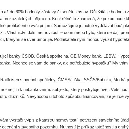
to až do 60% hodnoty zástavy či součtu zástav. Důležitá je hodnota 
 na prokazatelných příjmech. Konkrétně to znamená, že pokud bude 
 četné prohlášení o výši příjmu. Samozřejmě je nutné vydělávat buď 
ožit. Vlastnictví další nemovitosti – domu nebo bytu, které se dají pro
cí, kterými se úvěr umořuje. Podnikatelé nyní mohou využít hypotéku
edující banky ČSOB, Česká spořitelna, GE Money bank, LBBW, Hypot
banka. Nechce se vám do banky, ale potřebujete hypotéku? My vám j
u Raiffeisen stavební spořitelny, ČMSS/Liška, SSČS/Buřinka, Modrá p
 možné jít i k nebankovnímu subjektu, který poskytuje úvěr. Většinou 
 registru dlužníků. Nevýhodou u tohoto způsobu financování, že je zde 
vám vystačí výpis z katastru nemovitostí, potvrzení stavebního úřa
 ocenění stavebního pozemku. Nutností je průkaz totožnosti a druhý d