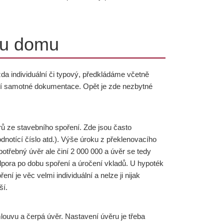
vbu domu
zda individuální či typový, předkládáme včetně
tí samotné dokumentace. Opět je zde nezbytné
ů ze stavebního spoření. Zde jsou často
dnotící číslo atd.). Výše úroku z překlenovacího
potřebný úvěr ale činí 2 000 000 a úvěr se tedy
odpora po dobu spoření a úročení vkladů. U hypoték
ní je věc velmi individuální a nelze ji nijak
ší.
louvu a čerpá úvěr. Nastavení úvěru je třeba