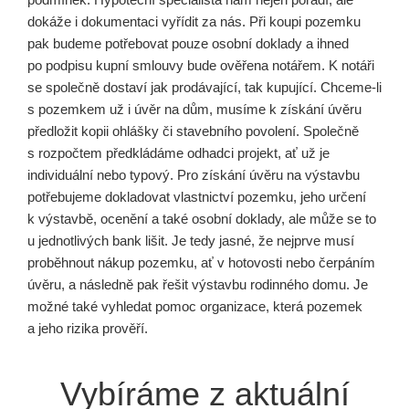
dokáže i dokumentaci vyřídit za nás. Při koupi pozemku
pak budeme potřebovat pouze osobní doklady a ihned
po podpisu kupní smlouvy bude ověřena notářem. K notáři
se společně dostaví jak prodávající, tak kupující. Chceme-li
s pozemkem už i úvěr na dům, musíme k získání úvěru
předložit kopii ohlášky či stavebního povolení. Společně
s rozpočtem předkládáme odhadci projekt, ať už je
individuální nebo typový. Pro získání úvěru na výstavbu
potřebujeme dokladovat vlastnictví pozemku, jeho určení
k výstavbě, ocenění a také osobní doklady, ale může se to
u jednotlivých bank lišit. Je tedy jasné, že nejprve musí
proběhnout nákup pozemku, ať v hotovosti nebo čerpáním
úvěru, a následně pak řešit výstavbu rodinného domu. Je
možné také vyhledat pomoc organizace, která pozemek
a jeho rizika prověří.
Vybíráme z aktuální