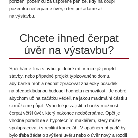
pořízení pozemku za uspořené peníze, kdy na koupi
pozemku nečerpáme úvěr, o ten požádáme až
na výstavbu.
Chcete ihned čerpat
úvěr na výstavbu?
Spěcháme-li na stavbu, je dobré mít v ruce již projekt
stavby, nebo případně projekt typizovaného domu,
aby banka mohla nechat zpracovat znalecký posudek
na předpokládanou budoucí hodnotu nemovitosti. Je dobré,
abychom už na začátku věděli, na jakou maximální částku
si můžeme půjčit. Výhodné je zajistit u banky možnost
čerpat větší úvěr, který nakonec nedočerpáme. Opět je
vhodné poradit se s hypotečním makléřem, který může
spolupracovat i s realitní kanceláří. V opačném případě by
bylo třeba žádat o zvýšení úvěru nebo o úvěr nový a rozdíl