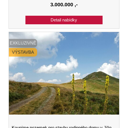
3.000.000
,-
EXKLUZIVNĚ
VÝSTAVBA
Koupíme pozemek pro stavbu rodinného domu v Jižních Čechách - lokalita nerozhoduje