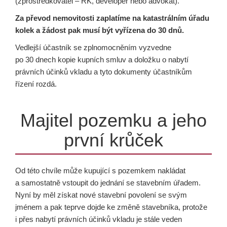
(zprostředkovatel – RK, developer nebo advokát).
Za převod nemovitosti zaplatíme na katastrálním úřadu
kolek a žádost pak musí být vyřízena do 30 dnů.
Vedlejší účastník se zplnomocněním vyzvedne
po 30 dnech kopie kupních smluv a doložku o nabytí
právních účinků vkladu a tyto dokumenty účastníkům
řízení rozdá.
Majitel pozemku a jeho
první krůček
Od této chvíle může kupující s pozemkem nakládat
a samostatně vstoupit do jednání se stavebním úřadem.
Nyní by měl získat nové stavební povolení se svým
jménem a pak teprve dojde ke změně stavebníka, protože
i přes nabytí právních účinků vkladu je stále veden