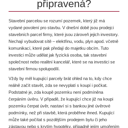
připravená?
Stavební parcelou se rozumí pozemek, který již má
vydané povolení pro stavbu. V dnešní době jsou prodejci
stavebních parcel firmy, které jsou zároveň jejich investory.
Nechají vybudovat sítě – elektřinu, vodu, plyn apod. včetně
komunikací, které pak předají do majetku obcím. Tuto
investici může udělat jak fyzická osoba, tak stavební
společnost nebo realitní kancelář, které se na investici se
stavební firmou spolupodílí.
Vždy by měl kupující parcely brát ohled na to, kdy chce
reálně začít stavět, zda se nevyplatí s koupí i počkat.
Podstatné je, zda koupě pozemku není podmíněna
čerpáním úvěru. V případě, že kupující chce již na koupi
pozemku čerpat úvěr, nastaví si s bankou jiné úvěrové
podmínky, než při stavbě, která proběhne ihned. Kupující
může také počítat s pozdějším prodejem bytu či jeho
zástavou nebo s krytím hypotéky, případně jejím umořením