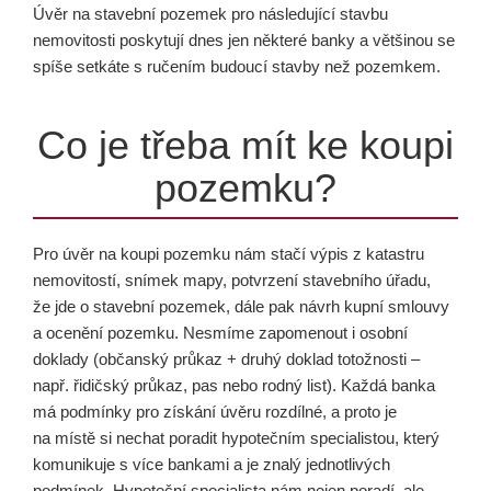
Úvěr na stavební pozemek pro následující stavbu
nemovitosti poskytují dnes jen některé banky a většinou se
spíše setkáte s ručením budoucí stavby než pozemkem.
Co je třeba mít ke koupi
pozemku?
Pro úvěr na koupi pozemku nám stačí výpis z katastru
nemovitostí, snímek mapy, potvrzení stavebního úřadu,
že jde o stavební pozemek, dále pak návrh kupní smlouvy
a ocenění pozemku. Nesmíme zapomenout i osobní
doklady (občanský průkaz + druhý doklad totožnosti –
např. řidičský průkaz, pas nebo rodný list). Každá banka
má podmínky pro získání úvěru rozdílné, a proto je
na místě si nechat poradit hypotečním specialistou, který
komunikuje s více bankami a je znalý jednotlivých
podmínek. Hypoteční specialista nám nejen poradí, ale