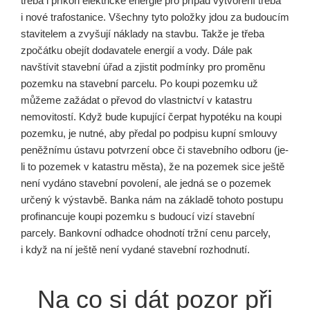
třeba i příkon elektrické energie pro případ vytvoření třeba
i nové trafostanice. Všechny tyto položky jdou za budoucím
stavitelem a zvyšují náklady na stavbu. Takže je třeba
zpočátku obejít dodavatele energií a vody. Dále pak
navštívit stavební úřad a zjistit podmínky pro proměnu
pozemku na stavební parcelu. Po koupi pozemku už
můžeme zažádat o převod do vlastnictví v katastru
nemovitostí. Když bude kupující čerpat hypotéku na koupi
pozemku, je nutné, aby předal po podpisu kupní smlouvy
peněžnímu ústavu potvrzení obce či stavebního odboru (je-
li to pozemek v katastru města), že na pozemek sice ještě
není vydáno stavební povolení, ale jedná se o pozemek
určený k výstavbě. Banka nám na základě tohoto postupu
profinancuje koupi pozemku s budoucí vizí stavební
parcely. Bankovní odhadce ohodnotí tržní cenu parcely,
i když na ní ještě není vydané stavební rozhodnutí.
Na co si dát pozor při