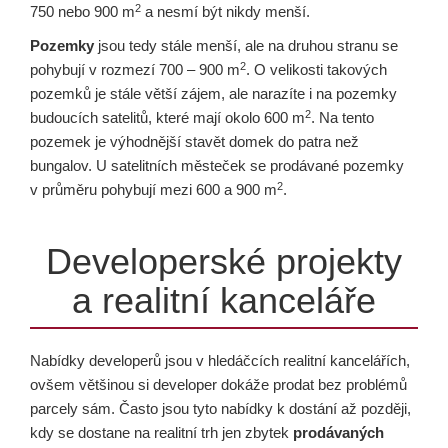
2
750 nebo 900 m
a nesmí být nikdy menší.
Pozemky
jsou tedy stále menší, ale na druhou stranu se
2
pohybují v rozmezí 700 – 900 m
. O velikosti takových
pozemků je stále větší zájem, ale narazíte i na pozemky
2
budoucích satelitů, které mají okolo 600 m
. Na tento
pozemek je výhodnější stavět domek do patra než
bungalov. U satelitních městeček se prodávané pozemky
2
v průměru pohybují mezi 600 a 900 m
.
Developerské projekty
a realitní kanceláře
Nabídky developerů jsou v hledáčcích realitní kancelářích,
ovšem většinou si developer dokáže prodat bez problémů
parcely sám. Často jsou tyto nabídky k dostání až později,
kdy se dostane na realitní trh jen zbytek
prodávaných