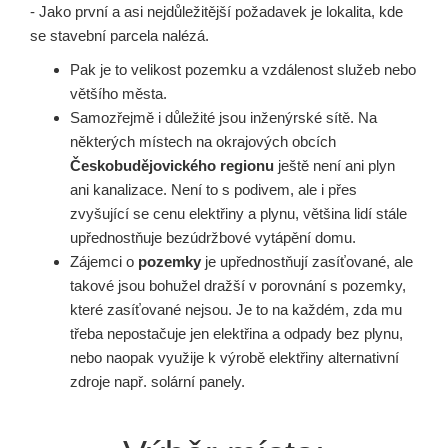
- Jako první a asi nejdůležitější požadavek je lokalita, kde
se stavební parcela nalézá.
Pak je to velikost pozemku a vzdálenost služeb nebo
většího města.
Samozřejmě i důležité jsou inženýrské sítě. Na
některých místech na okrajových obcích
Českobudějovického regionu
ještě není ani plyn
ani kanalizace. Není to s podivem, ale i přes
zvyšující se cenu elektřiny a plynu, většina lidí stále
upřednostňuje bezúdržbové vytápění domu.
Zájemci o
pozemky
je upřednostňují zasíťované, ale
takové jsou bohužel dražší v porovnání s pozemky,
které zasíťované nejsou. Je to na každém, zda mu
třeba nepostačuje jen elektřina a odpady bez plynu,
nebo naopak využije k výrobě elektřiny alternativní
zdroje např. solární panely.