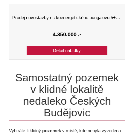
Prodej novostavby nízkoenergetického bungalovu 5+KK v Kaplici 143 m2 na pozemku 1000 m2.
4.350.000
,-
Samostatný pozemek
v klidné lokalitě
nedaleko Českých
Budějovic
Vybíráte-li klidný
pozemek
v místě, kde nebyla vyvedena