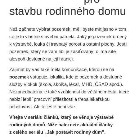
stavbu rodinného domu
Než začnete vybírat pozemek, měli byste mít jasno v tom,
co je to vlastně stavební parcela. Jaký je pozemek určený
k výstavbě, louka či travnatý porost a ostatní plochy. Jestli
pozemek, který se vám líbí je zasíťovaný, či má sítě
alespoň dostupné na její hranici.
Zajímat by vás také měla komunikace, kterou se na
pozemek
vstupuje, lokalita, kde je pozemek a dostupné
služby v okolí (škola, školka, lékař, MHD, ČSAD apod.).
Nezanedbatelná je také vzdálenost do většího města, které
nabízí lepší pracovní příležitosti a třeba lékařskou
pohotovost. Ale to ještě není vše.
Vítejte v seriálu článků, který se věnuje výstavbě
rodinných domů. Níže naleznete aktuální články
z celého seriálu „Jak postavit rodinný dům“.