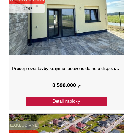
TOP
Prodej novostavby krajního řadového domu o dispozici 5kk a velikosti 144 m2 se zahradou v Kaplici
8.590.000
,-
EXKLUZIVNĚ