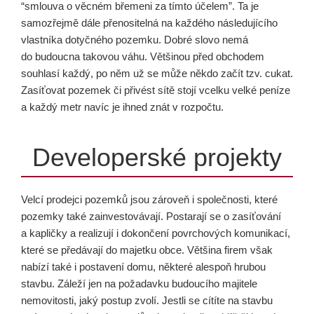
“smlouva o věcném břemeni za tímto účelem”. Ta je
samozřejmě dále přenositelná na každého následujícího
vlastníka dotyčného pozemku. Dobré slovo nemá
do budoucna takovou váhu. Většinou před obchodem
souhlasí každý, po něm už se může někdo začít tzv. cukat.
Zasíťovat pozemek či přivést sítě stojí vcelku velké peníze
a každý metr navíc je ihned znát v rozpočtu.
Developerské projekty
Velcí prodejci pozemků jsou zároveň i společnosti, které
pozemky také zainvestovávají. Postarají se o zasíťování
a kapličky a realizují i dokončení povrchových komunikací,
které se předávají do majetku obce. Většina firem však
nabízí také i postavení domu, některé alespoň hrubou
stavbu. Záleží jen na požadavku budoucího majitele
nemovitosti, jaký postup zvolí. Jestli se cítíte na stavbu