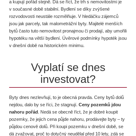
a kupují pořád stejně. Dá se říct, že trh s nemovitostmi je
v současné době stabilní. Bydlení se díky zvýšené
rozvodovosti neustále rozmělňuje. V hledáčku zájemců
jsou jak parcely, tak malometrážní byty. Majitelé menších
bytů často tuto nemovitost pronajmou či prodají, aby umořili
hypotéku na větší bydlení. Úvěrové podmínky hypoték jsou
v dnešní době na historickém minimu.
Vyplatí se dnes
investovat?
Byty dnes nezlevňují, to je obecná pravda. Ceny bytů dolů
nejdou, dalo by se říci, že stagnují.
Ceny pozemků jdou
nahoru pořád
. Nedá se obecně říct, že je dobré koupit
pozemky, že jejich cena půjde nahoru, prodávejte byty – ty
půjdou cenově dolů. Při koupi pozemku v dnešní době, se
dá zvažovat, proč to dotyčný neudělal před 10 lety, zdá se