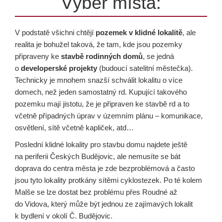
Výběr místa:
V podstatě všichni chtějí
pozemek v klidné lokalitě
, ale
realita je bohužel taková, že tam, kde jsou pozemky
připraveny ke
stavbě rodinných domů
, se jedná
o
developerské projekty
(budoucí satelitní městečka).
Technicky je mnohem snazší schválit lokalitu o více
domech, než jeden samostatný rd. Kupující takového
pozemku mají jistotu, že je připraven ke stavbě rd a to
včetně případných úprav v územním plánu – komunikace,
osvětlení, sítě včetně kapliček, atd…
Poslední klidné lokality pro stavbu domu najdete ještě
na periferii Českých Budějovic, ale nemusíte se bát
doprava do centra města je zde bezproblémová a často
jsou tyto lokality protkány sítěmi cyklostezek. Po té kolem
Malše se lze dostat bez problému přes Roudné až
do Vidova, který může být jednou ze zajímavých lokalit
k bydlení v okolí Č. Budějovic.