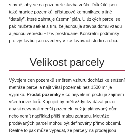
stavbě, aby se na pozemek stavba vešla. Důležité jsou
také hranice pozemků, přístupové komunikace a jiné
“detaily”, které zahrnuje územní plán. U úzkých parcel se
pak můžete setkat s tím, že jednou je stavba domu vzadu
a jednou vepředu – tzv. prostřídané. Konkrétní podmínky
pro výstavbu jsou uvedeny v zastavovací studii na obci.
Velikost parcely
Vývojem cen pozemků směrem vzhůru dochází ke snížení
2
metráže parcel a najít větší pozemek než 1500 m
je
výjimka.
Prodat pozemky
v co největším počtu je zájmem
všech investorů. Kupující by měli vždycky dávat pozor,
aby si nevybrali menší pozemek, než je plánovaný dům
nebo nemít například příliš malou zahradu. Metráže
prodávaných parcel mohou být definovány přímo obcemi.
Reálně to pak může vypadat, že parcely na prodej jsou