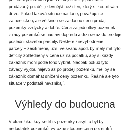
prodávaný později je levnější nežli ten, který si koupil sám
dříve. Pokud taková situace nastane, považuje se
za neetickou, ale většinou se za danou cenu prodají
pozemky vždycky a dobře. Cena za jednotlivý pozemek
z řady pozemků se nastaví dopředu a drží se až do prodeje
poslední stavební parcely. Některé znevýhodněné
parcely – zešikmené, užší ve svahu apod. by měly mít tyto
deficity zohledněny v ceně už na počátku, aby si každý
zákazník mohl podle toho vybrat. Naopak pokud tyto
závady vyjdou najevo až po prodeji pozemku, měl by se
zákazník domáhat snížení ceny pozemku. Reálně ale tyto
situace v podstatě nevznikají.
Výhledy do budoucna
V okamžiku, kdy se trh s pozemky nasytí a byl by
nedostatek pozemků, výrazně stoupne cena pozemků