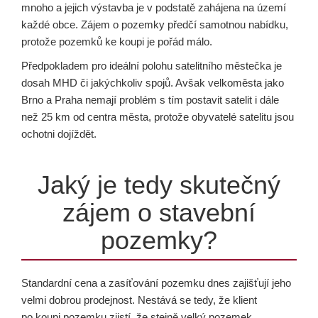
mnoho a jejich výstavba je v podstatě zahájena na území
každé obce. Zájem o pozemky předčí samotnou nabídku,
protože pozemků ke koupi je pořád málo.
Předpokladem pro ideální polohu satelitního městečka je
dosah MHD či jakýchkoliv spojů. Avšak velkoměsta jako
Brno a Praha nemají problém s tím postavit satelit i dále
než 25 km od centra města, protože obyvatelé satelitu jsou
ochotni dojíždět.
Jaký je tedy skutečný
zájem o stavební
pozemky?
Standardní cena a zasíťování pozemku dnes zajišťují jeho
velmi dobrou prodejnost. Nestává se tedy, že klient
po koupi pozemku zjistí, že stejně velký pozemek