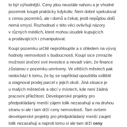
to být výhodnější. Ceny jdou neustále nahoru a je vhodné
pozemek koupit prakticky kdykoliv. Není dobré spekulovat
s cenou pozemků, ale i domů a čekat, jestli nepůjdou dolů
nemá smysl. Rozhodnutí v této věci ovlivňují názory
v různých médiích, které mohou úsudek kupujících
a prodávajících i zmanipulovat.
Koupí pozemku určitě neprohloupíte a s ohledem na vývoj
hodnoty nemovitostí v budoucnosti. Koupí sice zmrazíte
možnost úročení své investice a nevadí vám, že finance
zůstanou v pozemku umrtveny. Ve větších městech pak
nedochází k tomu, že by se například opouštěla sídliště
a stagnoval prodej parcel v jejich okolí. Jiná situace je
u malých městeček a obcí v místech, kde není žádná
pracovní příležitost. Developerské projekty pro
předpokládaný menší zájem tolik nezasahují a na druhou
stranu si ale i tam drží ceny nemovitostí. Tam ovšem
developerské projekty pro předpokládaný menší zaujetí
tolik nezasahují a naproti tomu si ale tam drží
ceny