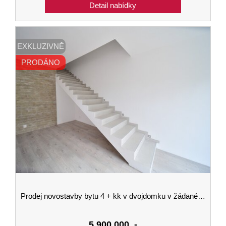
EXKLUZIVNĚ
PRODÁNO
Prodej novostavby bytu 4 + kk v dvojdomku v žádané čtvrti na Kodetce - Hlincova Hora
5.900.000
,-