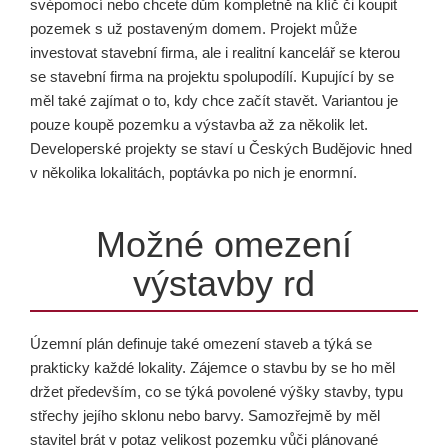
svépomocí nebo chcete dům kompletně na klíč či koupit
pozemek s už postaveným domem. Projekt může
investovat stavební firma, ale i realitní kancelář se kterou
se stavební firma na projektu spolupodílí. Kupující by se
měl také zajímat o to, kdy chce začít stavět. Variantou je
pouze koupě pozemku a výstavba až za několik let.
Developerské projekty se staví u Českých Budějovic hned
v několika lokalitách, poptávka po nich je enormní.
Možné omezení
výstavby rd
Územní plán definuje také omezení staveb a týká se
prakticky každé lokality. Zájemce o stavbu by se ho měl
držet především, co se týká povolené výšky stavby, typu
střechy jejího sklonu nebo barvy. Samozřejmě by měl
stavitel brát v potaz velikost pozemku vůči plánované