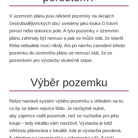
V územním plánu jsou některé pozemky na okrajích
českobudějovických obcí uvedeny jako louka či travní
porost nebo dokonce pole. A tyto pozemky v územním
plánu zahrnuty být nemusí a pak se může stát, že stavět
třeba nebudete moci nikdy. Ani po návrhu zavedení tohoto
pozemku do územního plánu se nemusí stát, že se
pozemkem pro výstavbu skutečně stane.
Výběr pozemku
Nelze nastavit systém výběru pozemku s ohledem na to,
co by se lidem nejvíce líbilo. Je nezbytně nutné,
aby zájemce viděl pozemek, než se rozhodne pro jeho
koupi – tedy lokalitu sám navštívil. Výstavba je totiž
většinou plánována v lokalitě, kde je výstavba povolená.
S ohledem na územní plán a inženýrské sítě. Každý