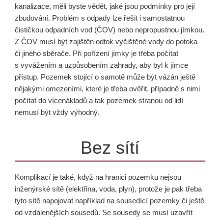
kanalizace, měli byste vědět, jaké jsou podmínky pro její
zbudování. Problém s odpady lze řešit i samostatnou
čističkou odpadních vod (ČOV) nebo nepropustnou jímkou.
Z ČOV musí být zajištěn odtok vyčištěné vody do potoka
či jiného sběrače. Při pořízení jímky je třeba počítat
s vyvážením a uzpůsobením zahrady, aby byl k jímce
přístup. Pozemek stojící o samotě může být vázán ještě
nějakými omezeními, které je třeba ověřit, případně s nimi
počítat do vícenákladů a tak pozemek stranou od lidí
nemusí být vždy výhodný.
Bez sítí
Komplikací je také, když na hranici pozemku nejsou
inženýrské sítě (elektřina, voda, plyn), protože je pak třeba
tyto sítě napojovat například na sousedící pozemky či ještě
od vzdálenějších sousedů. Se sousedy se musí uzavřít