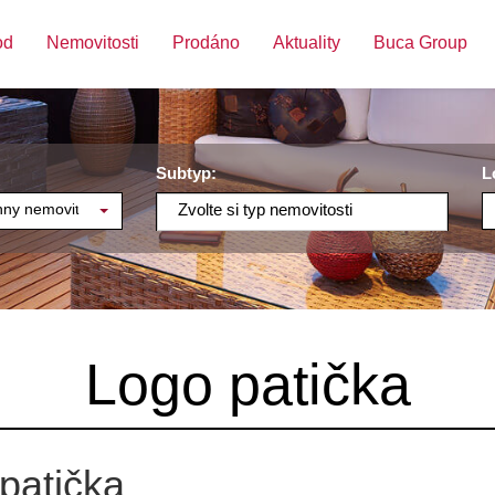
od
Nemovitosti
Prodáno
Aktuality
Buca Group
Subtyp:
L
ny nemovitosti
Zvolte si typ nemovitosti
Logo patička
patička