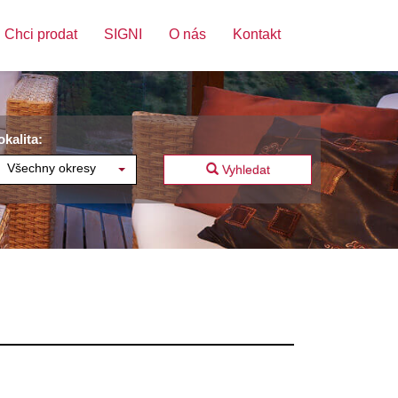
Chci prodat
SIGNI
O nás
Kontakt
okalita:
Všechny okresy
Vyhledat