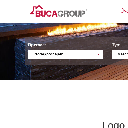
Úv
Operace:
Typ:
Prodej/pronájem
Všech
Logo 