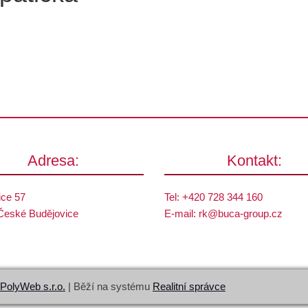
Adresa:
Kontakt:
ice 57
Tel:
+420 728 344 160
České Budějovice
E-mail:
rk@
buca-group.cz
PolyWeb s.r.o.
| Běží na systému
Realitní správce