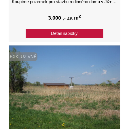
Koupíme pozemek pro stavbu rodinného domu v Jižních Čechách - lokalita nerozhoduje
2
3.000
,- za m
EXKLUZIVNĚ