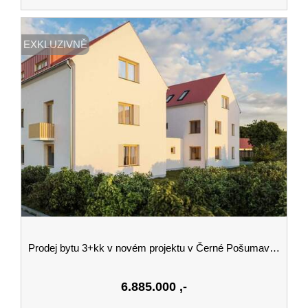
EXKLUZIVNĚ
Prodej bytu 3+kk v novém projektu v Černé Pošumaví budova A 1.podlaží
6.885.000
,-