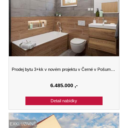
Prodej bytu 3+kk v novém projektu v Černé v Pošumaví budova B 1.podlaží
6.485.000
,-
EXKLUZIVNĚ