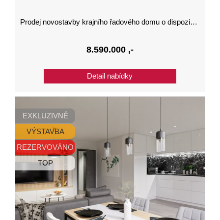
Prodej novostavby krajního řadového domu o dispozici 5kk a velikosti 144 m2 se zahradou v Kaplici
8.590.000
,-
EXKLUZIVNĚ
VÝSTAVBA
REZERVOVÁNO
TOP