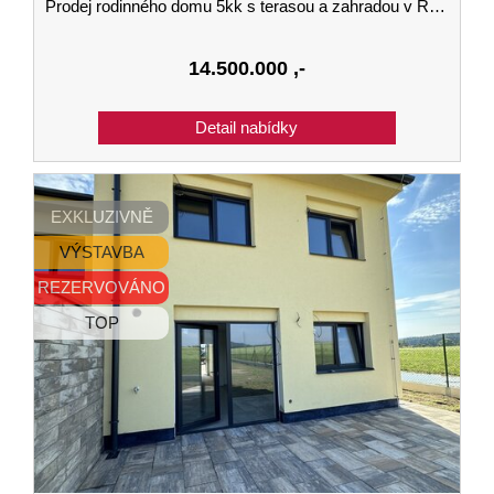
Prodej rodinného domu 5kk s terasou a zahradou v Roudném u Českých Budějovic
14.500.000
,-
EXKLUZIVNĚ
VÝSTAVBA
REZERVOVÁNO
TOP