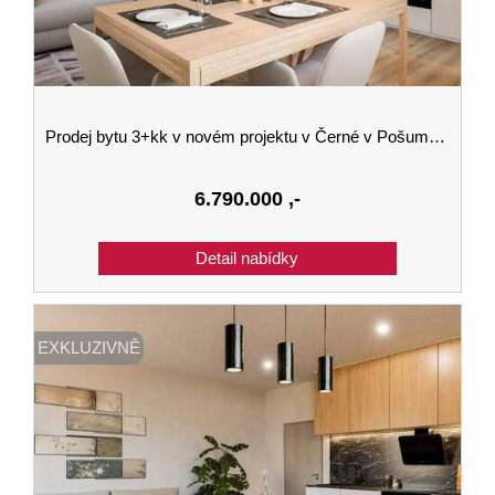
Prodej bytu 3+kk v novém projektu v Černé v Pošumaví budova B 3.podlaží
6.790.000
,-
EXKLUZIVNĚ