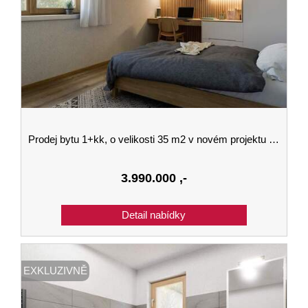
Prodej bytu 1+kk, o velikosti 35 m2 v novém projektu v Černé Pošumaví budova B 1.podlaží
3.990.000
,-
EXKLUZIVNĚ