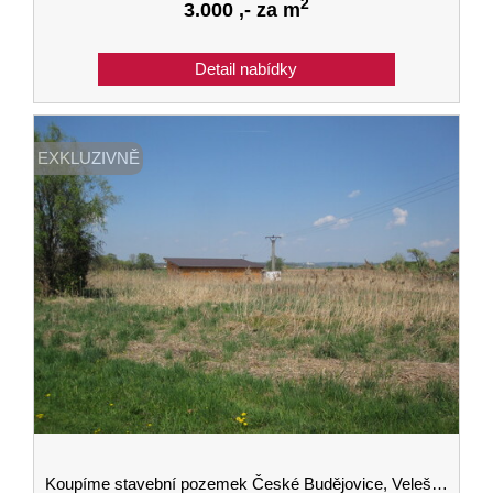
2
3.000
,- za m
EXKLUZIVNĚ
Koupíme stavební pozemek České Budějovice, Velešín, Český Krumlov