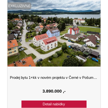
EXKLUZIVNĚ
Prodej bytu 1+kk v novém projektu v Černé v Pošumaví budova A 3.podlaží
3.890.000
,-