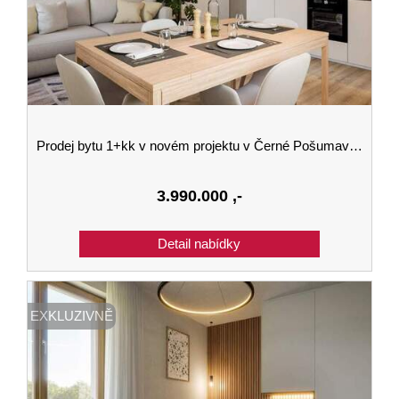
Prodej bytu 1+kk v novém projektu v Černé Pošumaví budova B 2.podlaží
3.990.000
,-
EXKLUZIVNĚ