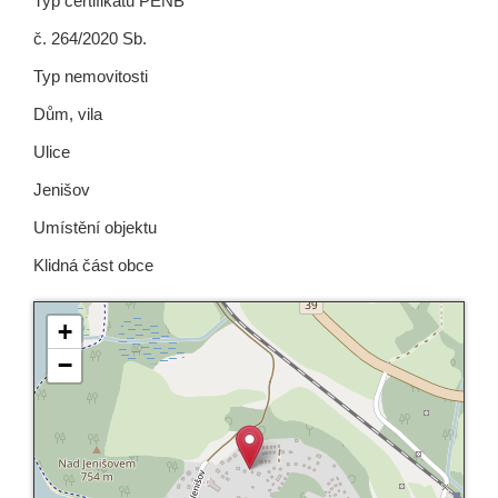
Typ certifikátu PENB
č. 264/2020 Sb.
Typ nemovitosti
Dům, vila
Ulice
Jenišov
Umístění objektu
Klidná část obce
+
−