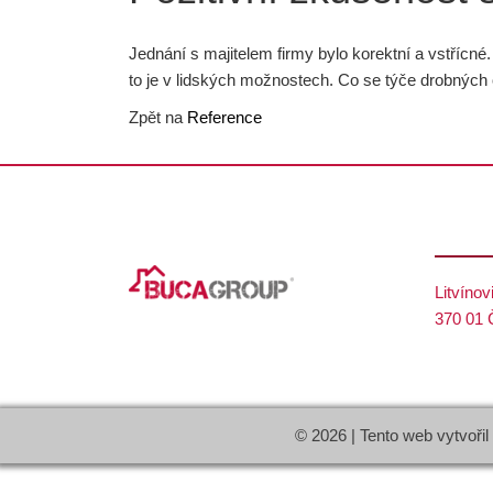
Jednání s majitelem firmy bylo korektní a vstřícné
to je v lidských možnostech. Co se týče drobných 
Zpět na
Reference
Litvínov
370 01 
© 2026 | Tento web vytvořil