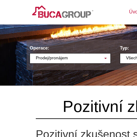
Úv
Operace:
Typ:
Prodej/pronájem
Všech
Pozitivní 
Pozitivní zkušenost