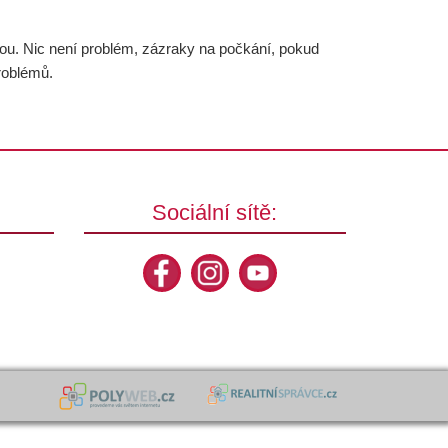
jkou. Nic není problém, zázraky na počkání, pokud
roblémů.
Sociální sítě: