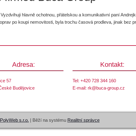
. Vyzdvihuji hlavně ochotnou, přátelskou a komunikativní paní Andre
oprav po koupi nemovitosti, byla trochu časová prodleva, jinak bez p
Adresa:
Kontakt:
ice 57
Tel:
+420 728 344 160
České Budějovice
E-mail:
rk@
buca-group.cz
PolyWeb s.r.o.
| Běží na systému
Realitní správce