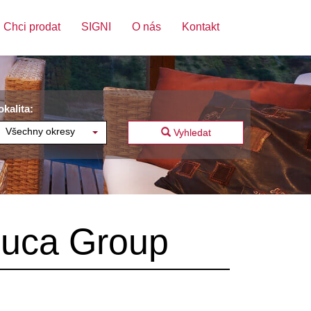
Chci prodat
SIGNI
O nás
Kontakt
okalita:
Všechny okresy
Vyhledat
 Buca Group